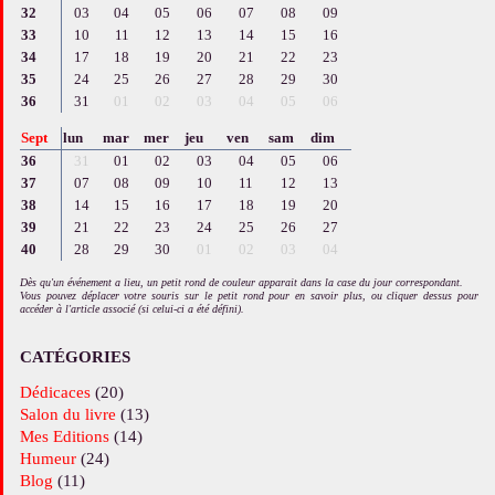
32
03
04
05
06
07
08
09
33
10
11
12
13
14
15
16
34
17
18
19
20
21
22
23
35
24
25
26
27
28
29
30
36
31
01
02
03
04
05
06
Sept
lun
mar
mer
jeu
ven
sam
dim
36
31
01
02
03
04
05
06
37
07
08
09
10
11
12
13
38
14
15
16
17
18
19
20
39
21
22
23
24
25
26
27
40
28
29
30
01
02
03
04
Dès qu'un événement a lieu, un petit rond de couleur apparait dans la case du jour correspondant.
Vous pouvez déplacer votre souris sur le petit rond pour en savoir plus, ou cliquer dessus pour
accéder à l'article associé (si celui-ci a été défini).
CATÉGORIES
Dédicaces
(20)
Salon du livre
(13)
Mes Editions
(14)
Humeur
(24)
Blog
(11)