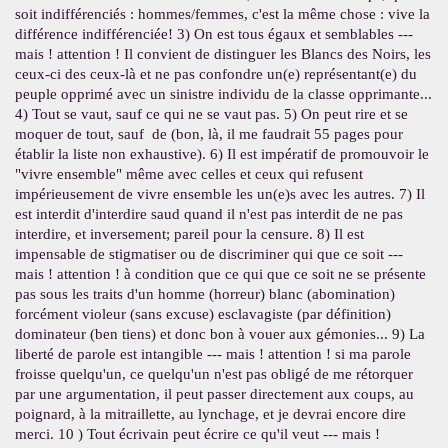
soit indifférenciés : hommes/femmes, c'est la même chose : vive la
différence indifférenciée! 3) On est tous égaux et semblables ---
mais ! attention ! Il convient de distinguer les Blancs des Noirs, les
ceux-ci des ceux-là et ne pas confondre un(e) représentant(e) du
peuple opprimé avec un sinistre individu de la classe opprimante...
4) Tout se vaut, sauf ce qui ne se vaut pas. 5) On peut rire et se
moquer de tout, sauf de (bon, là, il me faudrait 55 pages pour
établir la liste non exhaustive). 6) Il est impératif de promouvoir le
"vivre ensemble" même avec celles et ceux qui refusent
impérieusement de vivre ensemble les un(e)s avec les autres. 7) Il
est interdit d'interdire saud quand il n'est pas interdit de ne pas
interdire, et inversement; pareil pour la censure. 8) Il est
impensable de stigmatiser ou de discriminer qui que ce soit ---
mais ! attention ! à condition que ce qui que ce soit ne se présente
pas sous les traits d'un homme (horreur) blanc (abomination)
forcément violeur (sans excuse) esclavagiste (par définition)
dominateur (ben tiens) et donc bon à vouer aux gémonies... 9) La
liberté de parole est intangible --- mais ! attention ! si ma parole
froisse quelqu'un, ce quelqu'un n'est pas obligé de me rétorquer
par une argumentation, il peut passer directement aux coups, au
poignard, à la mitraillette, au lynchage, et je devrai encore dire
merci. 10 ) Tout écrivain peut écrire ce qu'il veut --- mais !