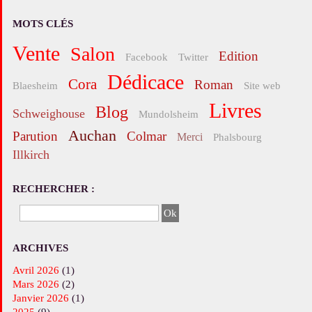
MOTS CLÉS
vente
salon
edition
facebook
twitter
Dédicace
Cora
roman
Blaesheim
site web
livres
blog
Schweighouse
Mundolsheim
Auchan
parution
Colmar
merci
Phalsbourg
Illkirch
RECHERCHER :
ARCHIVES
avril 2026
(1)
mars 2026
(2)
janvier 2026
(1)