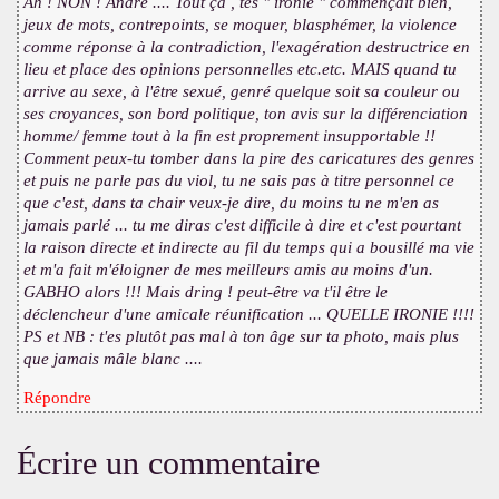
Ah ! NON ! André .... Tout ça , tes " ironie " commençait bien,
jeux de mots, contrepoints, se moquer, blasphémer, la violence
comme réponse à la contradiction, l'exagération destructrice en
lieu et place des opinions personnelles etc.etc. MAIS quand tu
arrive au sexe, à l'être sexué, genré quelque soit sa couleur ou
ses croyances, son bord politique, ton avis sur la différenciation
homme/ femme tout à la fin est proprement insupportable !!
Comment peux-tu tomber dans la pire des caricatures des genres
et puis ne parle pas du viol, tu ne sais pas à titre personnel ce
que c'est, dans ta chair veux-je dire, du moins tu ne m'en as
jamais parlé ... tu me diras c'est difficile à dire et c'est pourtant
la raison directe et indirecte au fil du temps qui a bousillé ma vie
et m'a fait m'éloigner de mes meilleurs amis au moins d'un.
GABHO alors !!! Mais dring ! peut-être va t'il être le
déclencheur d'une amicale réunification ... QUELLE IRONIE !!!!
PS et NB : t'es plutôt pas mal à ton âge sur ta photo, mais plus
que jamais mâle blanc ....
Répondre
Écrire un commentaire