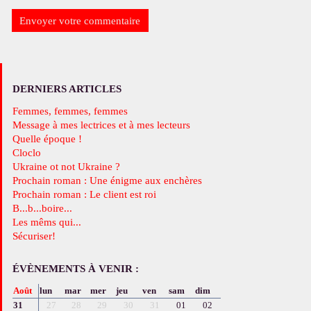
DERNIERS ARTICLES
Femmes, femmes, femmes
Message à mes lectrices et à mes lecteurs
Quelle époque !
Cloclo
Ukraine ot not Ukraine ?
Prochain roman : Une énigme aux enchères
Prochain roman : Le client est roi
B...b...boire...
Les mêms qui...
Sécuriser!
ÉVÈNEMENTS À VENIR :
Août
lun
mar
mer
jeu
ven
sam
dim
31
27
28
29
30
31
01
02