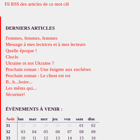
Fil RSS des articles de ce mot clé
DERNIERS ARTICLES
Femmes, femmes, femmes
Message à mes lectrices et à mes lecteurs
Quelle époque !
Cloclo
Ukraine ot not Ukraine ?
Prochain roman : Une énigme aux enchères
Prochain roman : Le client est roi
B...b...boire...
Les mêms qui...
Sécuriser!
ÉVÈNEMENTS À VENIR :
Août
lun
mar
mer
jeu
ven
sam
dim
31
27
28
29
30
31
01
02
32
03
04
05
06
07
08
09
33
10
11
12
13
14
15
16