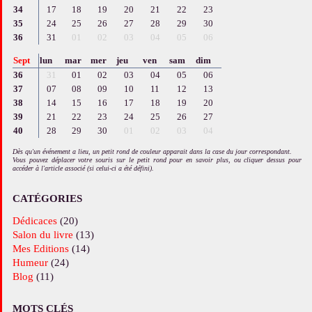
34
17
18
19
20
21
22
23
35
24
25
26
27
28
29
30
36
31
01
02
03
04
05
06
Sept
lun
mar
mer
jeu
ven
sam
dim
36
31
01
02
03
04
05
06
37
07
08
09
10
11
12
13
38
14
15
16
17
18
19
20
39
21
22
23
24
25
26
27
40
28
29
30
01
02
03
04
Dès qu'un événement a lieu, un petit rond de couleur apparait dans la case du jour correspondant.
Vous pouvez déplacer votre souris sur le petit rond pour en savoir plus, ou cliquer dessus pour
accéder à l'article associé (si celui-ci a été défini).
CATÉGORIES
Dédicaces
(20)
Salon du livre
(13)
Mes Editions
(14)
Humeur
(24)
Blog
(11)
MOTS CLÉS