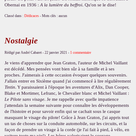
Obernai en 1936 :
A la lumière du beffroi
. Qu'on se le dise!
Classé dans :
Dédicaces
- Mots clés : aucun
Nostalgie
Rédigé par André Cabaret -
22 janvier 2021
-
1 commentaire
Je viens d'apprendre que Jean Graton, l'auteur de Michel Vaillant
est décédé. Mes pensées vont bien sûr à sa famille et à ses
proches. J'aimerais à cette occasion évoquer quelques souvenirs.
J'allais entrer en Sixième quand j'ai commencé à lire régulièrement
Tintin
. Y paraissaient à l'époque les aventures d'Alix, Dan Cooper,
Blake et Mortimer, Lefranc, le Chevalier blanc et Michel Vaillant :
Le Pilote sans visage
. Je me rappelle avec quelle impatience
j'attendais la semaine suivante pour connaître les développements
de l'histoire et pour savoir enfin qui se cachait sous le casque
masquant le visage du pilote! Grâce à Jean Graton, j'ai appris tout
un tas de choses sur la conduite automobile, sur les circuits, et la
façon de prendre un virage à la corde (je l'ai fait à pied, à vélo, en
voiture toute ma vie!). Les héros valorisaient le courage,