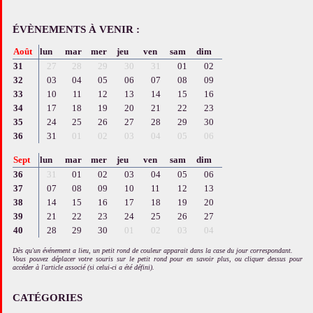
ÉVÈNEMENTS À VENIR :
Août
lun
mar
mer
jeu
ven
sam
dim
31
27
28
29
30
31
01
02
32
03
04
05
06
07
08
09
33
10
11
12
13
14
15
16
34
17
18
19
20
21
22
23
35
24
25
26
27
28
29
30
36
31
01
02
03
04
05
06
Sept
lun
mar
mer
jeu
ven
sam
dim
36
31
01
02
03
04
05
06
37
07
08
09
10
11
12
13
38
14
15
16
17
18
19
20
39
21
22
23
24
25
26
27
40
28
29
30
01
02
03
04
Dès qu'un événement a lieu, un petit rond de couleur apparait dans la case du jour correspondant.
Vous pouvez déplacer votre souris sur le petit rond pour en savoir plus, ou cliquer dessus pour
accéder à l'article associé (si celui-ci a été défini).
CATÉGORIES