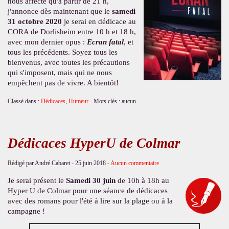
nous affecte qu'à partir de 21 h,
j'annonce dès maintenant que le
samedi
31 octobre 2020
je serai en dédicace au
CORA de Dorlisheim entre 10 h et 18 h,
avec mon dernier opus :
Ecran fatal
, et
tous les précédents. Soyez tous les
bienvenus, avec toutes les précautions
qui s'imposent, mais qui ne nous
empêchent pas de vivre. A bientôt!
Classé dans :
Dédicaces
,
Humeur
- Mots clés : aucun
Dédicaces HyperU de Colmar
Rédigé par André Cabaret -
25 juin 2018
-
Aucun commentaire
Je serai présent le
Samedi 30 juin
de 10h à 18h au
Hyper U de Colmar pour une séance de dédicaces
avec des romans pour l'été à lire sur la plage ou à la
campagne !