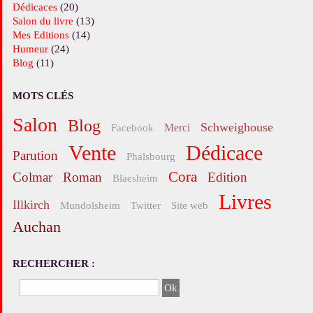
Dédicaces
(20)
Salon du livre
(13)
Mes Editions
(14)
Humeur
(24)
Blog
(11)
MOTS CLÉS
salon
blog
Schweighouse
merci
facebook
vente
Dédicace
parution
Phalsbourg
Cora
Colmar
roman
edition
Blaesheim
livres
Illkirch
Mundolsheim
twitter
site web
Auchan
RECHERCHER :