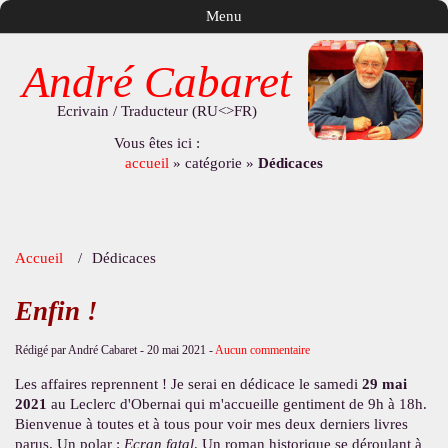
Menu
André Cabaret
Ecrivain / Traducteur (RU<>FR)
Vous êtes ici :
accueil
»
catégorie
»
Dédicaces
Accueil
Dédicaces
Enfin !
Rédigé par André Cabaret -
20 mai 2021
-
Aucun commentaire
Les affaires reprennent ! Je serai en dédicace le samedi
29 mai
2021
au Leclerc d'Obernai qui m'accueille gentiment de 9h à 18h.
Bienvenue à toutes et à tous pour voir mes deux derniers livres
parus. Un polar :
Ecran fatal
. Un roman historique se déroulant à