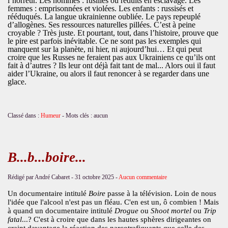
l’horreur. Les hommes : fusillés ou réduits en esclavage. Les
femmes : emprisonnées et violées. Les enfants : russisés et
rééduqués. La langue ukrainienne oubliée. Le pays repeuplé
d’allogènes. Ses ressources naturelles pillées. C’est à peine
croyable ? Très juste. Et pourtant, tout, dans l’histoire, prouve que
le pire est parfois inévitable. Ce ne sont pas les exemples qui
manquent sur la planète, ni hier, ni aujourd’hui… Et qui peut
croire que les Russes ne feraient pas aux Ukrainiens ce qu’ils ont
fait à d’autres ? Ils leur ont déjà fait tant de mal... Alors oui il faut
aider l’Ukraine, ou alors il faut renoncer à se regarder dans une
glace.
Classé dans :
Humeur
- Mots clés : aucun
B...b...boire...
Rédigé par André Cabaret -
31 octobre 2025
-
Aucun commentaire
Un documentaire intitulé
Boire
passe à la télévision. Loin de nous
l'idée que l'alcool n'est pas un fléau. C'en est un, ô combien ! Mais
à quand un documentaire intitulé
Drogue
ou
Shoot mortel
ou
Trip
fatal
...? C'est à croire que dans les hautes sphères dirigeantes on
craint davantage la réaction des narcotrafiquants que celle des