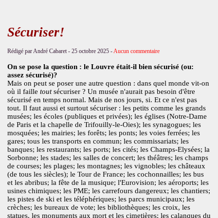
Sécuriser!
Rédigé par André Cabaret -
25 octobre 2025
-
Aucun commentaire
On se pose la question : le Louvre était-il bien sécurisé (ou:
assez sécurisé)?
Mais on peut se poser une autre question : dans quel monde vit-on
où il faille
tout
sécuriser ? Un musée n'aurait pas besoin d'être
sécurisé en temps normal. Mais de nos jours, si. Et ce n'est pas
tout. Il faut aussi et surtout sécuriser : les petits comme les grands
musées; les écoles (publiques et privées); les églises (Notre-Dame
de Paris et la chapelle de Trifouilly-le-Oies); les synagogues; les
mosquées; les mairies; les forêts; les ponts; les voies ferrées; les
gares; tous les transports en commun; les commissariats; les
banques; les restaurants; les ports; les cités; les Champs-Elysées; la
Sorbonne; les stades; les salles de concert; les théâtres; les champs
de courses; les plages; les montagnes; les vignobles; les châteaux
(de tous les siècles); le Tour de France; les cochonnailles; les bus
et les abribus; la fête de la musique; l'Eurovision; les aéroports; les
usines chimiques; les PME; les carrefours dangereux; les chantiers;
les pistes de ski et les téléphériques; les parcs municipaux; les
crèches; les bureaux de vote; les bibliothèques; les croix, les
statues, les monuments aux mort et les cimetières; les calanques du