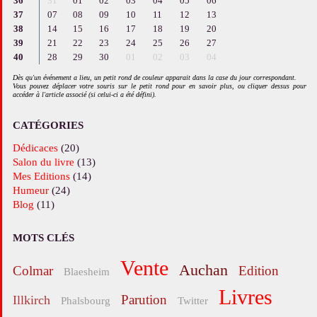
36
31
01
02
03
04
05
06
37
07
08
09
10
11
12
13
38
14
15
16
17
18
19
20
39
21
22
23
24
25
26
27
40
28
29
30
01
02
03
04
Dès qu'un événement a lieu, un petit rond de couleur apparait dans la case du jour correspondant.
Vous pouvez déplacer votre souris sur le petit rond pour en savoir plus, ou cliquer dessus pour
accéder à l'article associé (si celui-ci a été défini).
CATÉGORIES
Dédicaces
(20)
Salon du livre
(13)
Mes Editions
(14)
Humeur
(24)
Blog
(11)
MOTS CLÉS
vente
Auchan
Colmar
edition
Blaesheim
livres
parution
Illkirch
Phalsbourg
twitter