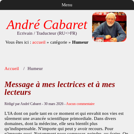
Menu
André Cabaret
Ecrivain / Traducteur (RU<>FR)
Vous êtes ici :
accueil
»
catégorie
»
Humeur
Accueil
Humeur
Message à mes lectrices et à mes
lecteurs
Rédigé par André Cabaret -
30 mars 2026
-
Aucun commentaire
L'IA dont on parle tant en ce moment et qui envahit nos vies est
sûrement une avancée scientifique primordiale. Dans divers
domaines, dont la médecine, elle sera bientôt plus
qu'indispensable. N'importe qui peut y avoir recours. Pour
n'importe quoi. Notamment pour composer, peindre, ou écrire. On