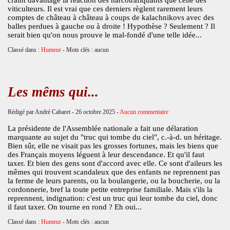
viticulteurs. Il est vrai que ces derniers règlent rarement leurs
comptes de château à château à coups de kalachnikovs avec des
balles perdues à gauche ou à droite ! Hypothèse ? Seulement ? Il
serait bien qu'on nous prouve le mal-fondé d'une telle idée...
Classé dans :
Humeur
- Mots clés : aucun
Les mêms qui...
Rédigé par André Cabaret -
26 octobre 2025
-
Aucun commentaire
La présidente de l'Assemblée nationale a fait une délaration
marquante au sujet du "truc qui tombe du ciel", c.-à-d. un héritage.
Bien sûr, elle ne visait pas les grosses fortunes, mais les biens que
des Français moyens léguent à leur descendance. Et qu'il faut
taxer. Et bien des gens sont d'accord avec elle. Ce sont d'aileurs les
mêmes qui trouvent scandaleux que des enfants ne reprennent pas
la ferme de leurs parents, ou la boulangerie, ou la boucherie, ou la
cordonnerie, bref la toute petite entreprise familiale. Mais s'ils la
reprennent, indignation: c'est un truc qui leur tombe du ciel, donc
il faut taxer. On tourne en rond ? Eh oui...
Classé dans :
Humeur
- Mots clés : aucun