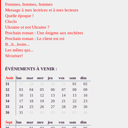
Femmes, femmes, femmes
Message à mes lectrices et à mes lecteurs
Quelle époque !
Cloclo
Ukraine ot not Ukraine ?
Prochain roman : Une énigme aux enchères
Prochain roman : Le client est roi
B...b...boire...
Les mêms qui...
Sécuriser!
ÉVÈNEMENTS À VENIR :
Août
lun
mar
mer
jeu
ven
sam
dim
31
27
28
29
30
31
01
02
32
03
04
05
06
07
08
09
33
10
11
12
13
14
15
16
34
17
18
19
20
21
22
23
35
24
25
26
27
28
29
30
36
31
01
02
03
04
05
06
Sept
lun
mar
mer
jeu
ven
sam
dim