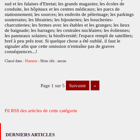
sud et les falaises d'Etretat; les grands magasins; les écoles de
conduite, les hôpitaux et les centres médicaux; les parcs de
stationnement; les sources; les endroits de pèlerinage; les parkings
souterrains; les librairies; les bijouteries; les boucheries-
charcutieries; les fermes avec les étables et les granges; les lieux
de baignade; les barrages; les centrales nucléaires; les éoliennes;
les panneaux solaires; la biodiversité; l'espace rempli de satellites;
bref à peu près tout. Si quelque chose a été oublié, il faut le
signaler afin que cette omission n'entraîne pas de graves
conséquences...!
Classé dans :
Humeur
- Mots clés : aucun
page 1 sur 5
suivante
»
Fil RSS des articles de cette catégorie
DERNIERS ARTICLES