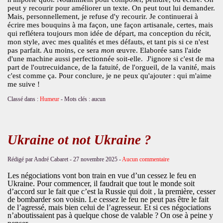
peut y recourir pour améliorer un texte. On peut tout lui demander.
Mais, personnellement, je refuse d'y recourir. Je continuerai à
écrire mes bouquins à ma façon, une façon artisanale, certes, mais
qui reflétera toujours mon idée de départ, ma conception du récit,
mon style, avec mes qualités et mes défauts, et tant pis si ce n'est
pas parfait. Au moins, ce sera
mon
œuvre. Elaborée sans l'aide
d'une machine aussi perfectionnée soit-elle. J'ignore si c'est de ma
part de l'outrecuidance, de la fatuité, de l'orgueil, de la vanité, mais
c'est comme ça. Pour conclure, je ne peux qu'ajouter : qui m'aime
me suive !
Classé dans :
Humeur
- Mots clés : aucun
Ukraine ot not Ukraine ?
Rédigé par André Cabaret -
27 novembre 2025
-
Aucun commentaire
Les négociations vont bon train en vue d’un cessez le feu en
Ukraine. Pour commencer, il faudrait que tout le monde soit
d’accord sur le fait que c’est la Russie qui doit , la première, cesser
de bombarder son voisin. Le cessez le feu ne peut pas être le fait
de l’agressé, mais bien celui de l’agresseur. Et si ces négociations
n’aboutissaient pas à quelque chose de valable ? On ose à peine y