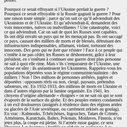
penser.
Pourquoi ce serait effrayant si l’Ukraine perdait la guerre ?
Pourquoi ce serait effroyable si la Russie gagnait la guerre ? Pour
une raison toute simple : parce qu’on sait ce qu’il adviendrait des
Ukrainiens et de l’Ukraine. Et qu’adviendrait-il, demandent des
voix innocentes, naïves ou malveillantes ? Une catastrophe, voici
ce qui adviendrait. Car on sait de quoi les Russes sont capables.
Ils ont déjà envahi un pays qui ne les menaçait pas. Ils ont saccagé
ce pays, causant des milliers de morts et de blessés, détruisant des
infrastructures indispensables, affamant, violant, torturant des
innocents.
Des gens qui ne font que résister
! Face à ce peuple qui
s’entête à ne pas céder, les Russes se déshonorent, grâce à leur
président, en s’entêtant à continuer une guerre dont plus personne
ne sait à quoi elle rime. Mais s’ils s’emparaient de l’Ukraine, une
chose est sûre : ils anéantiraient les Ukrainiens. Rappelez-vous les
populations déportées sous le régime communiste/stalinien : des
milliers ? Non ! Des millions de personnes arrêtées, jugées et
déportées : opposants réels ou non, clergé, paysans, prétendus
saboteurs, etc. En 1932-1933, des millions de morts en Ukraine et
dans d’autres régions par la famine organisée. En 1941, les
citoyens d’origine allemande « éloignés » on ne sait où qui se sont
évaporés de la surface du globe. Et des peuples entiers condamnés
à un exil douloureux (assignés à résidence dans des régions arides
ou glacées de l'Asie soviétique, ou carrément zekisés au goulag).
En vrac : Kalmouks, Tchétchènes, Ingouches, Tatars de Crimée,
Arméniens, Karatchaïs, Baltes, Polonais, Moldaves, Finnois, n’en
jetez plus, la coupe est pleine. Si l’armée russe gagne, ce sera