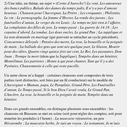
2) Une idée, un thème, un sujet = (
Corne d’Aurochs?
)
Le vent, Les amoureux
des bancs publics, Balade des dames du temps jadis, Il n’y a pas d’amour
heureux ; Chanson pour l’Auvergnat, La Prière ; Les croquants ; Philistins,
Le vin ; Le pornographe, La femme d’Hector, La ronde des jurons ; Les
funérailles d’antan, Le verger du roi Louis ; Le temps ne fait rien à l’affaire,
La complainte des filles de joie, Le temps passé ; La guerre de 14-18 ; Les
copains d’abord, La tondue, Les deux oncles, Le grand Pan ; La supplique et
La non-demande en mariage
(qui peuvent se rattacher au cycle précédent),
Concurrence déloyale ; Pensées des morts, La rose, la bouteille et la poignée
de main ; La ballade des gens qui sont nés quelque part, Le blason, Mourir
pour des idées, Quatre-vingt quinze fois sur cent, Le Roi, Les passantes, Don
Juan ; Trompe la mort
(idem que la
Supplique
)
, Tempête dans un bénitier,
Montélimar, Les patriotes ; Honte à qui peut chanter, Tant qu’il y a des
Pyrénées, Chansonnette à celle qui reste pucelle.
Un autre chose m’a frappé : certaines chansons sont composées de trois
parties (soit distinctes, soit liées par un fil conducteur) sur le modèle de
L’Auvergnat
=
Maman, papa, Le Parapluie, Grand-Père, Les Funérailles
d’antan, Le Temps passé, Si le bon Dieu l’avait voulu, Le Grand Pan,
L’Ancêtre, La rose, la bouteille et la poignée de main, Tempête dans un
bénitier.
Dans ces grands ensembles, on distingue plusieurs sous-ensembles : les
chansons où Brassens se met en scène (soit pour régler des comptes, soit pour
remettre les pendules à l’heure) :
La mauvaise réputation
, un peu
Hécatombe ;
La mauvaise herbe, Je suis un voyou ; Le testament, Je m’suis