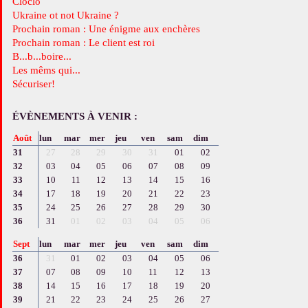
Cloclo
Ukraine ot not Ukraine ?
Prochain roman : Une énigme aux enchères
Prochain roman : Le client est roi
B...b...boire...
Les mêms qui...
Sécuriser!
ÉVÈNEMENTS À VENIR :
Août
lun
mar
mer
jeu
ven
sam
dim
31
27
28
29
30
31
01
02
32
03
04
05
06
07
08
09
33
10
11
12
13
14
15
16
34
17
18
19
20
21
22
23
35
24
25
26
27
28
29
30
36
31
01
02
03
04
05
06
Sept
lun
mar
mer
jeu
ven
sam
dim
36
31
01
02
03
04
05
06
37
07
08
09
10
11
12
13
38
14
15
16
17
18
19
20
39
21
22
23
24
25
26
27