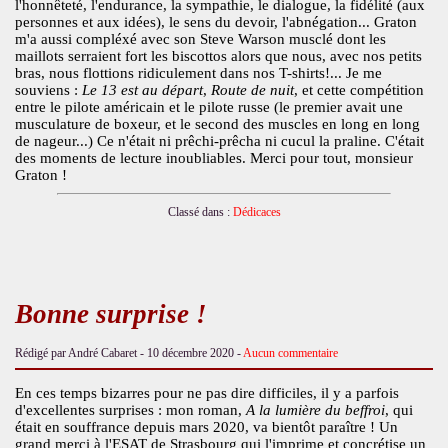
l'honnêteté, l'endurance, la sympathie, le dialogue, la fidélité (aux
personnes et aux idées), le sens du devoir, l'abnégation... Graton
m'a aussi compléxé avec son Steve Warson musclé dont les
maillots serraient fort les biscottos alors que nous, avec nos petits
bras, nous flottions ridiculement dans nos T-shirts!... Je me
souviens :
Le 13 est au départ
,
Route de nuit
, et cette compétition
entre le pilote américain et le pilote russe (le premier avait une
musculature de boxeur, et le second des muscles en long en long
de nageur...) Ce n'était ni prêchi-prêcha ni cucul la praline. C'était
des moments de lecture inoubliables. Merci pour tout, monsieur
Graton !
Classé dans :
Dédicaces
Bonne surprise !
Rédigé par André Cabaret -
10 décembre 2020
-
Aucun commentaire
En ces temps bizarres pour ne pas dire difficiles, il y a parfois
d'excellentes surprises : mon roman,
A la lumière du beffroi
, qui
était en souffrance depuis mars 2020, va bientôt paraître ! Un
grand merci à l'ESAT de Strasbourg qui l'imprime et concrétise un