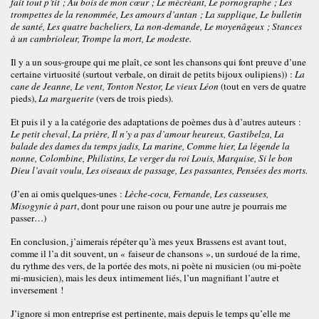
fait tout p’tit ; Au bois de mon cœur ; Le mécréant, Le pornographe ; Les
trompettes de la renommée, Les amours d’antan ; La supplique, Le bulletin
de santé, Les quatre bacheliers, La non-demande, Le moyenâgeux ; Stances
à un cambrioleur, Trompe la mort, Le modeste.
Il y a un sous-groupe qui me plaît, ce sont les chansons qui font preuve d’une
certaine virtuosité (surtout verbale, on dirait de petits bijoux oulipiens)) :
La
cane de Jeanne, Le vent, Tonton Nestor, Le vieux Léon
(tout en vers de quatre
pieds),
La marguerite
(vers de trois pieds).
Et puis il y a la catégorie des adaptations de poèmes dus à d’autres auteurs :
Le petit cheval
,
La prière, Il n’y a pas d’amour heureux, Gastibelza, La
balade des dames du temps jadis, La marine, Comme hier, La légende la
nonne, Colombine, Philistins, Le verger du roi Louis, Marquise, Si le bon
Dieu l’avait voulu, Les oiseaux de passage, Les passantes, Pensées des morts.
(J’en ai omis quelques-unes :
Lèche-cocu, Fernande, Les casseuses,
Misogynie à part
, dont pour une raison ou pour une autre je pourrais me
passer…)
En conclusion, j’aimerais répéter qu’à mes yeux Brassens est avant tout,
comme il l’a dit souvent, un « faiseur de chansons », un surdoué de la rime,
du rythme des vers, de la portée des mots, ni poète ni musicien (ou mi-poète
mi-musicien), mais les deux intimement liés, l’un magnifiant l’autre et
inversement !
J’ignore si mon entreprise est pertinente, mais depuis le temps qu’elle me