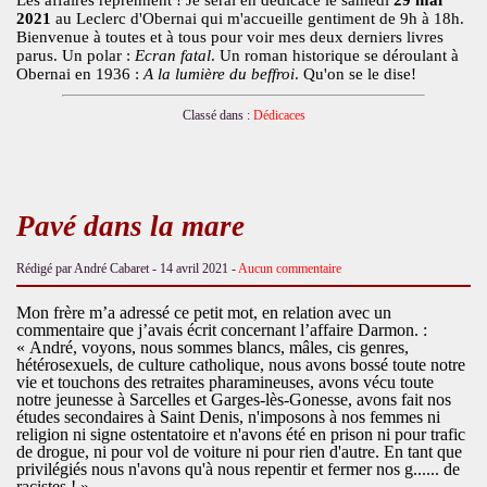
Les affaires reprennent ! Je serai en dédicace le samedi
29 mai
2021
au Leclerc d'Obernai qui m'accueille gentiment de 9h à 18h.
Bienvenue à toutes et à tous pour voir mes deux derniers livres
parus. Un polar :
Ecran fatal
. Un roman historique se déroulant à
Obernai en 1936 :
A la lumière du beffroi
. Qu'on se le dise!
Classé dans :
Dédicaces
Pavé dans la mare
Rédigé par André Cabaret -
14 avril 2021
-
Aucun commentaire
Mon frère m’a
adressé
ce petit mot, en relation avec un
commentaire que j’avais écrit concernant l’affaire Darmon. :
«
André, voyons, nous sommes blancs, mâles, cis genres,
hétérosexuels, de culture catholique, nous avons bossé toute notre
vie et touchons des retraites pharamineuses, avons vécu toute
notre jeunesse à Sarcelles et Garges-lès-Gonesse, avons fait nos
études secondaires à Saint Denis, n'imposons à nos femmes ni
religion ni signe ostentatoire et n'avons été en prison ni pour trafic
de drogue, ni pour vol de voiture ni pour rien d'autre. En tant que
privilégiés nous n'avons qu'à nous repentir et fermer nos g...... de
racistes ! »