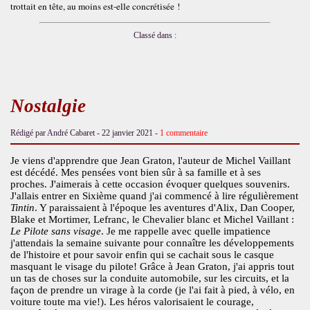
trottait en tête, au moins est-elle concrétisée !
Classé dans :
Nostalgie
Rédigé par André Cabaret -
22 janvier 2021
-
1 commentaire
Je viens d'apprendre que Jean Graton, l'auteur de Michel Vaillant
est décédé. Mes pensées vont bien sûr à sa famille et à ses
proches. J'aimerais à cette occasion évoquer quelques souvenirs.
J'allais entrer en Sixième quand j'ai commencé à lire régulièrement
Tintin
. Y paraissaient à l'époque les aventures d'Alix, Dan Cooper,
Blake et Mortimer, Lefranc, le Chevalier blanc et Michel Vaillant :
Le Pilote sans visage
. Je me rappelle avec quelle impatience
j'attendais la semaine suivante pour connaître les développements
de l'histoire et pour savoir enfin qui se cachait sous le casque
masquant le visage du pilote! Grâce à Jean Graton, j'ai appris tout
un tas de choses sur la conduite automobile, sur les circuits, et la
façon de prendre un virage à la corde (je l'ai fait à pied, à vélo, en
voiture toute ma vie!). Les héros valorisaient le courage,