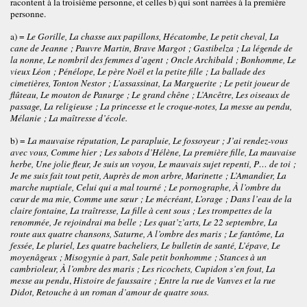
racontent à la troisième personne, et celles b) qui sont narrées à la première
personne.
a) =
Le Gorille, La chasse aux papillons, Hécatombe, Le petit cheval, La
cane de Jeanne ; Pauvre Martin, Brave Margot ; Gastibelza ; La légende de
la nonne, Le nombril des femmes d’agent ; Oncle Archibald ; Bonhomme, Le
vieux Léon ; Pénélope, Le père Noël et la petite fille ; La ballade des
cimetières, Tonton Nestor ; L’assassinat, La Marguerite ; Le petit joueur de
flûteau, Le mouton de Panurge ; Le grand chêne ; L’Ancêtre, Les oiseaux de
passage, La religieuse ; La princesse et le croque-notes, La messe au pendu,
Mélanie ; La maîtresse d’école.
b) =
La mauvaise réputation, Le parapluie, Le fossoyeur ; J’ai rendez-vous
avec vous, Comme hier ; Les sabots d’Hélène, La première fille, La mauvaise
herbe, Une jolie fleur, Je suis un voyou, Le mauvais sujet repenti, P… de toi ;
Je me suis fait tout petit, Auprès de mon arbre, Marinette ; L’Amandier, La
marche nuptiale, Celui qui a mal tourné ; Le pornographe,
À
l’ombre du
cœur de ma mie, Comme une sœur ; Le mécréant, L’orage ; Dans l’eau de la
claire fontaine, La traîtresse, La fille à cent sous ; Les trompettes de la
renommée, Je rejoindrai ma belle ; Les quat’z’arts, Le 22 septembre, La
route aux quatre chansons, Saturne, A l’ombre des maris ; Le fantôme, La
fessée, Le pluriel, Les quatre bacheliers, Le bulletin de santé, L’épave, Le
moyenâgeux ; Misogynie à part, Sale petit bonhomme ; Stances à un
cambrioleur,
À
l’ombre des maris ; Les ricochets, Cupidon s’en fout, La
messe au pendu
,
Histoire de faussaire ; Entre la rue de Vanves et la rue
Didot, Retouche à un roman d’amour de quatre sous.