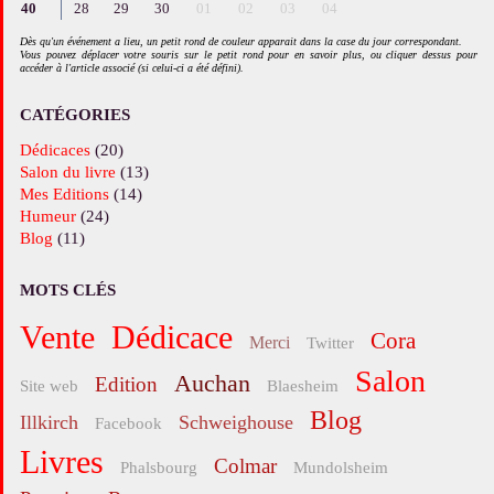
40
28
29
30
01
02
03
04
Dès qu'un événement a lieu, un petit rond de couleur apparait dans la case du jour correspondant.
Vous pouvez déplacer votre souris sur le petit rond pour en savoir plus, ou cliquer dessus pour
accéder à l'article associé (si celui-ci a été défini).
CATÉGORIES
Dédicaces
(20)
Salon du livre
(13)
Mes Editions
(14)
Humeur
(24)
Blog
(11)
MOTS CLÉS
vente
Dédicace
Cora
merci
twitter
salon
Auchan
edition
site web
Blaesheim
blog
Illkirch
Schweighouse
facebook
livres
Colmar
Phalsbourg
Mundolsheim