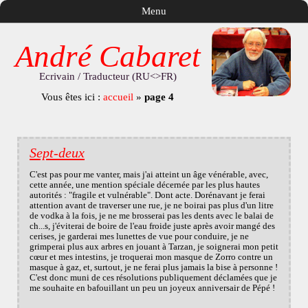
Menu
André Cabaret
Ecrivain / Traducteur (RU<>FR)
Vous êtes ici :
accueil
»
page 4
Sept-deux
C'est pas pour me vanter, mais j'ai atteint un âge vénérable, avec,
cette année, une mention spéciale décernée par les plus hautes
autorités : "fragile et vulnérable". Dont acte. Dorénavant je ferai
attention avant de traverser une rue, je ne boirai pas plus d'un litre
de vodka à la fois, je ne me brosserai pas les dents avec le balai de
ch...s, j'éviterai de boire de l'eau froide juste après avoir mangé des
cerises, je garderai mes lunettes de vue pour conduire, je ne
grimperai plus aux arbres en jouant à Tarzan, je soignerai mon petit
cœur et mes intestins, je troquerai mon masque de Zorro contre un
masque à gaz, et, surtout, je ne ferai plus jamais la bise à personne !
C'est donc muni de ces résolutions publiquement déclamées que je
me souhaite en bafouillant un peu un joyeux anniversair de Pépé !